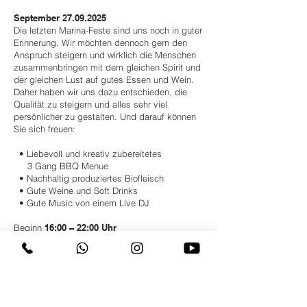
September
27.09.2025
Die letzten Marina-Feste sind uns noch in guter
Erinnerung. Wir möchten dennoch gern den
Anspruch steigern und wirklich die Menschen
zusammenbringen mit dem gleichen Spirit und
der gleichen Lust auf gutes Essen und Wein.
Daher haben wir uns dazu entschieden, die
Qualität zu steigern und alles sehr viel
persönlicher zu gestalten. Und darauf können
Sie sich freuen:
• Liebevoll und kreativ zubereitetes
3 Gang BBQ Menue
• Nachhaltig produziertes Biofleisch
• Gute Weine und Soft Drinks
• Gute Music von einem Live DJ
Beginn
16:00 – 22:00 Uhr
Aufgrund der guten Zutaten rechnen wir mit 49,-
Euro pro Person inkl. BBQ, Wein, Bier und
Wasser
Um rechtzeitig und ausreichend planen zu